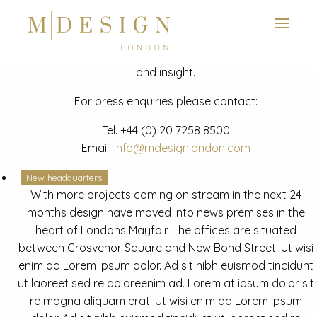
View next slide
News
Latest mdesign development project and advisory news
and insight.
For press enquiries please contact:
Tel.
+44 (0) 20 7258 8500
Email.
info@mdesignlondon.com
New headquarters
With more projects coming on stream in the next 24
months design have moved into news premises in the
heart of Londons Mayfair. The offices are situated
between Grosvenor Square and New Bond Street. Ut wisi
enim ad Lorem ipsum dolor. Ad sit nibh euismod tincidunt
ut laoreet sed re doloreenim ad. Lorem at ipsum dolor sit
re magna aliquam erat. Ut wisi enim ad Lorem ipsum