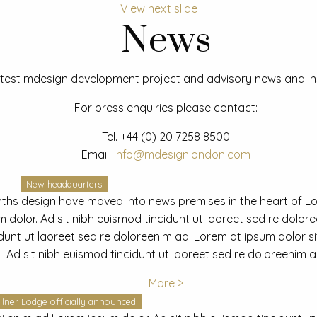
View next slide
News
test mdesign development project and advisory news and ins
For press enquiries please contact:
Tel.
+44 (0) 20 7258 8500
Email.
info@mdesignlondon.com
New headquarters
ths design have moved into news premises in the heart of L
dolor. Ad sit nibh euismod tincidunt ut laoreet sed re dolor
idunt ut laoreet sed re doloreenim ad. Lorem at ipsum dolor s
Ad sit nibh euismod tincidunt ut laoreet sed re doloreenim a
More >
ilner Lodge officially announced