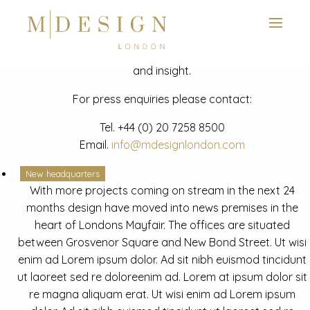
View next slide
News
Latest mdesign development project and advisory news
and insight.
For press enquiries please contact:
Tel.
+44 (0) 20 7258 8500
Email.
info@mdesignlondon.com
New headquarters
With more projects coming on stream in the next 24
months design have moved into news premises in the
heart of Londons Mayfair. The offices are situated
between Grosvenor Square and New Bond Street. Ut wisi
enim ad Lorem ipsum dolor. Ad sit nibh euismod tincidunt
ut laoreet sed re doloreenim ad. Lorem at ipsum dolor sit
re magna aliquam erat. Ut wisi enim ad Lorem ipsum