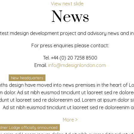
View next slide
News
test mdesign development project and advisory news and ins
For press enquiries please contact:
Tel.
+44 (0) 20 7258 8500
Email.
info@mdesignlondon.com
New headquarters
ths design have moved into news premises in the heart of L
dolor. Ad sit nibh euismod tincidunt ut laoreet sed re dolor
idunt ut laoreet sed re doloreenim ad. Lorem at ipsum dolor s
Ad sit nibh euismod tincidunt ut laoreet sed re doloreenim a
More >
ilner Lodge officially announced