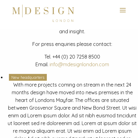
View next slide
News
Latest mdesign development project and advisory news
and insight.
For press enquiries please contact:
Tel.
+44 (0) 20 7258 8500
Email.
info@mdesignlondon.com
New headquarters
With more projects coming on stream in the next 24
months design have moved into news premises in the
heart of Londons Mayfair. The offices are situated
between Grosvenor Square and New Bond Street. Ut wisi
enim ad Lorem ipsum dolor. Ad sit nibh euismod tincidunt
ut laoreet sed re doloreenim ad. Lorem at ipsum dolor sit
re magna aliquam erat. Ut wisi enim ad Lorem ipsum