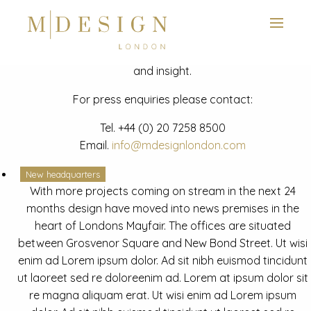
View next slide
News
Latest mdesign development project and advisory news
and insight.
For press enquiries please contact:
Tel.
+44 (0) 20 7258 8500
Email.
info@mdesignlondon.com
New headquarters
With more projects coming on stream in the next 24
months design have moved into news premises in the
heart of Londons Mayfair. The offices are situated
between Grosvenor Square and New Bond Street. Ut wisi
enim ad Lorem ipsum dolor. Ad sit nibh euismod tincidunt
ut laoreet sed re doloreenim ad. Lorem at ipsum dolor sit
re magna aliquam erat. Ut wisi enim ad Lorem ipsum