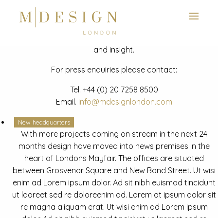
View next slide
News
Latest mdesign development project and advisory news
and insight.
For press enquiries please contact:
Tel.
+44 (0) 20 7258 8500
Email.
info@mdesignlondon.com
New headquarters
With more projects coming on stream in the next 24
months design have moved into news premises in the
heart of Londons Mayfair. The offices are situated
between Grosvenor Square and New Bond Street. Ut wisi
enim ad Lorem ipsum dolor. Ad sit nibh euismod tincidunt
ut laoreet sed re doloreenim ad. Lorem at ipsum dolor sit
re magna aliquam erat. Ut wisi enim ad Lorem ipsum