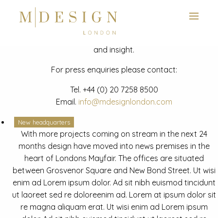
View next slide
News
Latest mdesign development project and advisory news
and insight.
For press enquiries please contact:
Tel.
+44 (0) 20 7258 8500
Email.
info@mdesignlondon.com
New headquarters
With more projects coming on stream in the next 24
months design have moved into news premises in the
heart of Londons Mayfair. The offices are situated
between Grosvenor Square and New Bond Street. Ut wisi
enim ad Lorem ipsum dolor. Ad sit nibh euismod tincidunt
ut laoreet sed re doloreenim ad. Lorem at ipsum dolor sit
re magna aliquam erat. Ut wisi enim ad Lorem ipsum