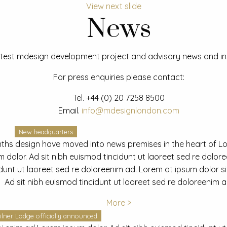
View next slide
News
test mdesign development project and advisory news and ins
For press enquiries please contact:
Tel.
+44 (0) 20 7258 8500
Email.
info@mdesignlondon.com
New headquarters
ths design have moved into news premises in the heart of L
dolor. Ad sit nibh euismod tincidunt ut laoreet sed re dolor
idunt ut laoreet sed re doloreenim ad. Lorem at ipsum dolor s
Ad sit nibh euismod tincidunt ut laoreet sed re doloreenim a
More >
ilner Lodge officially announced