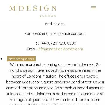
View next slide
News
Latest mdesign development project and advisory news
and insight.
For press enquiries please contact:
Tel.
+44 (0) 20 7258 8500
Email.
info@mdesignlondon.com
New headquarters
With more projects coming on stream in the next 24
months design have moved into news premises in the
heart of Londons Mayfair. The offices are situated
between Grosvenor Square and New Bond Street. Ut wisi
enim ad Lorem ipsum dolor. Ad sit nibh euismod tincidunt
ut laoreet sed re doloreenim ad. Lorem at ipsum dolor sit
re magna aliquam erat. Ut wisi enim ad Lorem ipsum