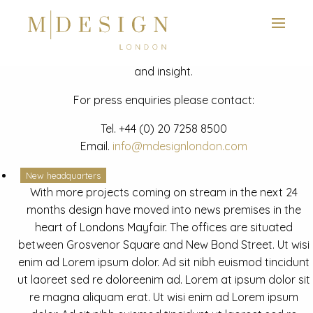
View next slide
News
Latest mdesign development project and advisory news
and insight.
For press enquiries please contact:
Tel.
+44 (0) 20 7258 8500
Email.
info@mdesignlondon.com
New headquarters
With more projects coming on stream in the next 24
months design have moved into news premises in the
heart of Londons Mayfair. The offices are situated
between Grosvenor Square and New Bond Street. Ut wisi
enim ad Lorem ipsum dolor. Ad sit nibh euismod tincidunt
ut laoreet sed re doloreenim ad. Lorem at ipsum dolor sit
re magna aliquam erat. Ut wisi enim ad Lorem ipsum