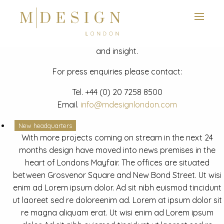
View next slide
News
Latest mdesign development project and advisory news
and insight.
For press enquiries please contact:
Tel.
+44 (0) 20 7258 8500
Email.
info@mdesignlondon.com
New headquarters
With more projects coming on stream in the next 24
months design have moved into news premises in the
heart of Londons Mayfair. The offices are situated
between Grosvenor Square and New Bond Street. Ut wisi
enim ad Lorem ipsum dolor. Ad sit nibh euismod tincidunt
ut laoreet sed re doloreenim ad. Lorem at ipsum dolor sit
re magna aliquam erat. Ut wisi enim ad Lorem ipsum