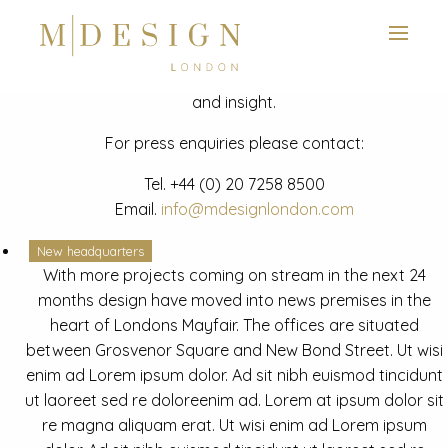
View next slide
News
Latest mdesign development project and advisory news
and insight.
For press enquiries please contact:
Tel.
+44 (0) 20 7258 8500
Email.
info@mdesignlondon.com
New headquarters
With more projects coming on stream in the next 24
months design have moved into news premises in the
heart of Londons Mayfair. The offices are situated
between Grosvenor Square and New Bond Street. Ut wisi
enim ad Lorem ipsum dolor. Ad sit nibh euismod tincidunt
ut laoreet sed re doloreenim ad. Lorem at ipsum dolor sit
re magna aliquam erat. Ut wisi enim ad Lorem ipsum