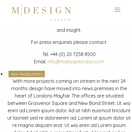
View next slide
News
Latest mdesign development project and advisory news
and insight.
For press enquiries please contact:
Tel.
+44 (0) 20 7258 8500
Email.
info@mdesignlondon.com
New headquarters
With more projects coming on stream in the next 24
months design have moved into news premises in the
heart of Londons Mayfair. The offices are situated
between Grosvenor Square and New Bond Street. Ut wisi
enim ad Lorem ipsum dolor. Ad sit nibh euismod tincidunt
ut laoreet sed re doloreenim ad. Lorem at ipsum dolor sit
re magna aliquam erat. Ut wisi enim ad Lorem ipsum