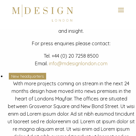
View next slide
News
Latest mdesign development project and advisory news
and insight.
For press enquiries please contact:
Tel.
+44 (0) 20 7258 8500
Email.
info@mdesignlondon.com
New headquarters
With more projects coming on stream in the next 24
months design have moved into news premises in the
heart of Londons Mayfair. The offices are situated
between Grosvenor Square and New Bond Street. Ut wisi
enim ad Lorem ipsum dolor. Ad sit nibh euismod tincidunt
ut laoreet sed re doloreenim ad. Lorem at ipsum dolor sit
re magna aliquam erat. Ut wisi enim ad Lorem ipsum