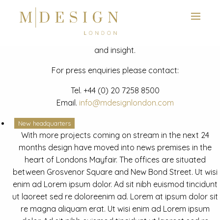
View next slide
News
Latest mdesign development project and advisory news
and insight.
For press enquiries please contact:
Tel.
+44 (0) 20 7258 8500
Email.
info@mdesignlondon.com
New headquarters
With more projects coming on stream in the next 24
months design have moved into news premises in the
heart of Londons Mayfair. The offices are situated
between Grosvenor Square and New Bond Street. Ut wisi
enim ad Lorem ipsum dolor. Ad sit nibh euismod tincidunt
ut laoreet sed re doloreenim ad. Lorem at ipsum dolor sit
re magna aliquam erat. Ut wisi enim ad Lorem ipsum