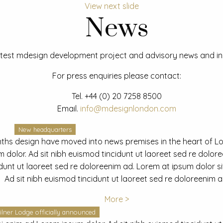
View next slide
News
test mdesign development project and advisory news and ins
For press enquiries please contact:
Tel.
+44 (0) 20 7258 8500
Email.
info@mdesignlondon.com
New headquarters
ths design have moved into news premises in the heart of L
dolor. Ad sit nibh euismod tincidunt ut laoreet sed re dolor
idunt ut laoreet sed re doloreenim ad. Lorem at ipsum dolor s
Ad sit nibh euismod tincidunt ut laoreet sed re doloreenim a
More >
ilner Lodge officially announced