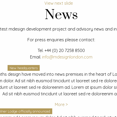
View next slide
News
test mdesign development project and advisory news and ins
For press enquiries please contact:
Tel.
+44 (0) 20 7258 8500
Email.
info@mdesignlondon.com
New headquarters
ths design have moved into news premises in the heart of L
dolor. Ad sit nibh euismod tincidunt ut laoreet sed re dolor
idunt ut laoreet sed re doloreenim ad. Lorem at ipsum dolor s
Ad sit nibh euismod tincidunt ut laoreet sed re doloreenim a
More >
ilner Lodge officially announced