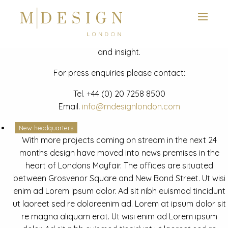
View next slide
News
Latest mdesign development project and advisory news
and insight.
For press enquiries please contact:
Tel.
+44 (0) 20 7258 8500
Email.
info@mdesignlondon.com
New headquarters
With more projects coming on stream in the next 24
months design have moved into news premises in the
heart of Londons Mayfair. The offices are situated
between Grosvenor Square and New Bond Street. Ut wisi
enim ad Lorem ipsum dolor. Ad sit nibh euismod tincidunt
ut laoreet sed re doloreenim ad. Lorem at ipsum dolor sit
re magna aliquam erat. Ut wisi enim ad Lorem ipsum