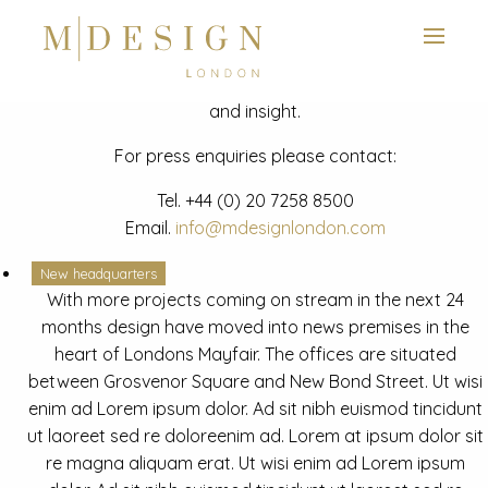
View next slide
News
Latest mdesign development project and advisory news
and insight.
For press enquiries please contact:
Tel.
+44 (0) 20 7258 8500
Email.
info@mdesignlondon.com
New headquarters
With more projects coming on stream in the next 24
months design have moved into news premises in the
heart of Londons Mayfair. The offices are situated
between Grosvenor Square and New Bond Street. Ut wisi
enim ad Lorem ipsum dolor. Ad sit nibh euismod tincidunt
ut laoreet sed re doloreenim ad. Lorem at ipsum dolor sit
re magna aliquam erat. Ut wisi enim ad Lorem ipsum