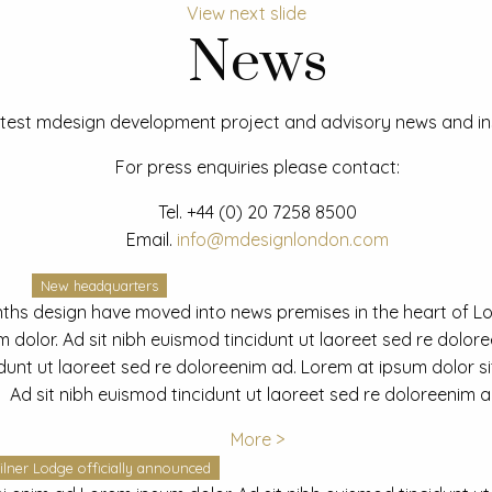
View next slide
News
test mdesign development project and advisory news and ins
For press enquiries please contact:
Tel.
+44 (0) 20 7258 8500
Email.
info@mdesignlondon.com
New headquarters
ths design have moved into news premises in the heart of L
dolor. Ad sit nibh euismod tincidunt ut laoreet sed re dolor
idunt ut laoreet sed re doloreenim ad. Lorem at ipsum dolor s
Ad sit nibh euismod tincidunt ut laoreet sed re doloreenim a
More >
ilner Lodge officially announced