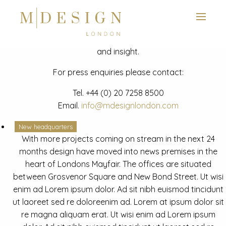
View next slide
News
Latest mdesign development project and advisory news
and insight.
For press enquiries please contact:
Tel.
+44 (0) 20 7258 8500
Email.
info@mdesignlondon.com
New headquarters
With more projects coming on stream in the next 24
months design have moved into news premises in the
heart of Londons Mayfair. The offices are situated
between Grosvenor Square and New Bond Street. Ut wisi
enim ad Lorem ipsum dolor. Ad sit nibh euismod tincidunt
ut laoreet sed re doloreenim ad. Lorem at ipsum dolor sit
re magna aliquam erat. Ut wisi enim ad Lorem ipsum