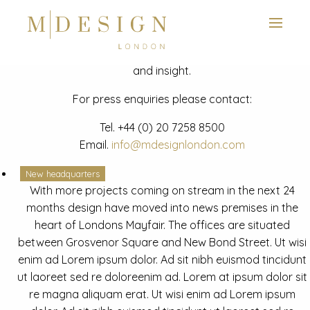
View next slide
News
Latest mdesign development project and advisory news
and insight.
For press enquiries please contact:
Tel.
+44 (0) 20 7258 8500
Email.
info@mdesignlondon.com
New headquarters
With more projects coming on stream in the next 24
months design have moved into news premises in the
heart of Londons Mayfair. The offices are situated
between Grosvenor Square and New Bond Street. Ut wisi
enim ad Lorem ipsum dolor. Ad sit nibh euismod tincidunt
ut laoreet sed re doloreenim ad. Lorem at ipsum dolor sit
re magna aliquam erat. Ut wisi enim ad Lorem ipsum