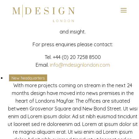
View next slide
News
Latest mdesign development project and advisory news
and insight.
For press enquiries please contact:
Tel.
+44 (0) 20 7258 8500
Email.
info@mdesignlondon.com
New headquarters
With more projects coming on stream in the next 24
months design have moved into news premises in the
heart of Londons Mayfair. The offices are situated
between Grosvenor Square and New Bond Street. Ut wisi
enim ad Lorem ipsum dolor. Ad sit nibh euismod tincidunt
ut laoreet sed re doloreenim ad. Lorem at ipsum dolor sit
re magna aliquam erat. Ut wisi enim ad Lorem ipsum