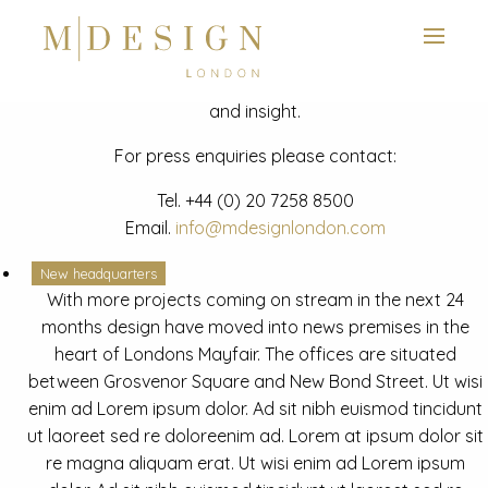
View next slide
News
Latest mdesign development project and advisory news
and insight.
For press enquiries please contact:
Tel.
+44 (0) 20 7258 8500
Email.
info@mdesignlondon.com
New headquarters
With more projects coming on stream in the next 24
months design have moved into news premises in the
heart of Londons Mayfair. The offices are situated
between Grosvenor Square and New Bond Street. Ut wisi
enim ad Lorem ipsum dolor. Ad sit nibh euismod tincidunt
ut laoreet sed re doloreenim ad. Lorem at ipsum dolor sit
re magna aliquam erat. Ut wisi enim ad Lorem ipsum