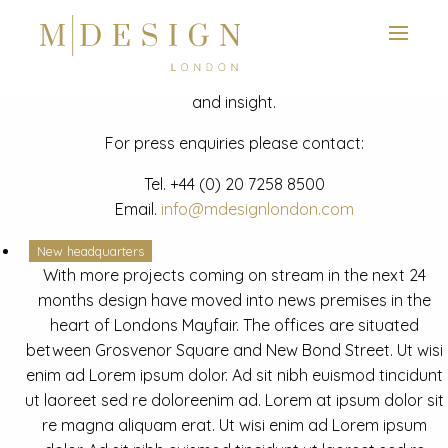
View next slide
News
Latest mdesign development project and advisory news
and insight.
For press enquiries please contact:
Tel.
+44 (0) 20 7258 8500
Email.
info@mdesignlondon.com
New headquarters
With more projects coming on stream in the next 24
months design have moved into news premises in the
heart of Londons Mayfair. The offices are situated
between Grosvenor Square and New Bond Street. Ut wisi
enim ad Lorem ipsum dolor. Ad sit nibh euismod tincidunt
ut laoreet sed re doloreenim ad. Lorem at ipsum dolor sit
re magna aliquam erat. Ut wisi enim ad Lorem ipsum