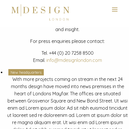
View next slide
News
Latest mdesign development project and advisory news
and insight.
For press enquiries please contact:
Tel.
+44 (0) 20 7258 8500
Email.
info@mdesignlondon.com
New headquarters
With more projects coming on stream in the next 24
months design have moved into news premises in the
heart of Londons Mayfair. The offices are situated
between Grosvenor Square and New Bond Street. Ut wisi
enim ad Lorem ipsum dolor. Ad sit nibh euismod tincidunt
ut laoreet sed re doloreenim ad. Lorem at ipsum dolor sit
re magna aliquam erat. Ut wisi enim ad Lorem ipsum