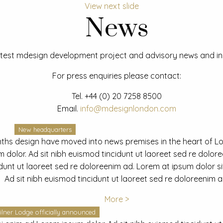
View next slide
News
test mdesign development project and advisory news and ins
For press enquiries please contact:
Tel.
+44 (0) 20 7258 8500
Email.
info@mdesignlondon.com
New headquarters
ths design have moved into news premises in the heart of L
dolor. Ad sit nibh euismod tincidunt ut laoreet sed re dolor
idunt ut laoreet sed re doloreenim ad. Lorem at ipsum dolor s
Ad sit nibh euismod tincidunt ut laoreet sed re doloreenim a
More >
ilner Lodge officially announced