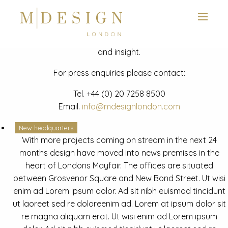
View next slide
News
Latest mdesign development project and advisory news
and insight.
For press enquiries please contact:
Tel.
+44 (0) 20 7258 8500
Email.
info@mdesignlondon.com
New headquarters
With more projects coming on stream in the next 24
months design have moved into news premises in the
heart of Londons Mayfair. The offices are situated
between Grosvenor Square and New Bond Street. Ut wisi
enim ad Lorem ipsum dolor. Ad sit nibh euismod tincidunt
ut laoreet sed re doloreenim ad. Lorem at ipsum dolor sit
re magna aliquam erat. Ut wisi enim ad Lorem ipsum