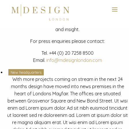
View next slide
News
Latest mdesign development project and advisory news
and insight.
For press enquiries please contact:
Tel.
+44 (0) 20 7258 8500
Email.
info@mdesignlondon.com
New headquarters
With more projects coming on stream in the next 24
months design have moved into news premises in the
heart of Londons Mayfair. The offices are situated
between Grosvenor Square and New Bond Street. Ut wisi
enim ad Lorem ipsum dolor. Ad sit nibh euismod tincidunt
ut laoreet sed re doloreenim ad. Lorem at ipsum dolor sit
re magna aliquam erat. Ut wisi enim ad Lorem ipsum