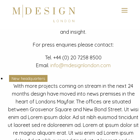
View next slide
News
Latest mdesign development project and advisory news
and insight.
For press enquiries please contact:
Tel.
+44 (0) 20 7258 8500
Email.
info@mdesignlondon.com
New headquarters
With more projects coming on stream in the next 24
months design have moved into news premises in the
heart of Londons Mayfair. The offices are situated
between Grosvenor Square and New Bond Street. Ut wisi
enim ad Lorem ipsum dolor. Ad sit nibh euismod tincidunt
ut laoreet sed re doloreenim ad. Lorem at ipsum dolor sit
re magna aliquam erat. Ut wisi enim ad Lorem ipsum