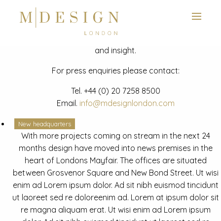
View next slide
News
Latest mdesign development project and advisory news
and insight.
For press enquiries please contact:
Tel.
+44 (0) 20 7258 8500
Email.
info@mdesignlondon.com
New headquarters
With more projects coming on stream in the next 24
months design have moved into news premises in the
heart of Londons Mayfair. The offices are situated
between Grosvenor Square and New Bond Street. Ut wisi
enim ad Lorem ipsum dolor. Ad sit nibh euismod tincidunt
ut laoreet sed re doloreenim ad. Lorem at ipsum dolor sit
re magna aliquam erat. Ut wisi enim ad Lorem ipsum