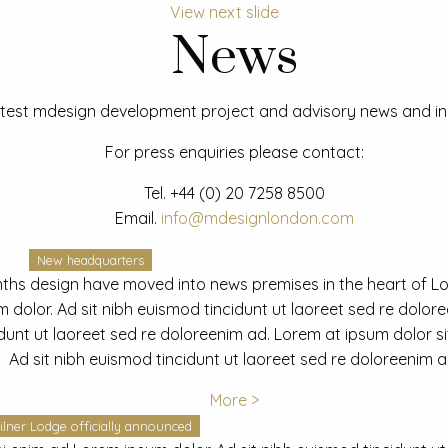
View next slide
News
test mdesign development project and advisory news and ins
For press enquiries please contact:
Tel.
+44 (0) 20 7258 8500
Email.
info@mdesignlondon.com
New headquarters
ths design have moved into news premises in the heart of L
dolor. Ad sit nibh euismod tincidunt ut laoreet sed re dolor
idunt ut laoreet sed re doloreenim ad. Lorem at ipsum dolor s
Ad sit nibh euismod tincidunt ut laoreet sed re doloreenim a
More >
ilner Lodge officially announced