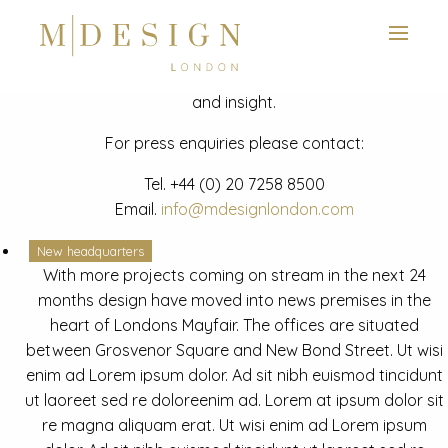
View next slide
News
Latest mdesign development project and advisory news
and insight.
For press enquiries please contact:
Tel.
+44 (0) 20 7258 8500
Email.
info@mdesignlondon.com
New headquarters
With more projects coming on stream in the next 24
months design have moved into news premises in the
heart of Londons Mayfair. The offices are situated
between Grosvenor Square and New Bond Street. Ut wisi
enim ad Lorem ipsum dolor. Ad sit nibh euismod tincidunt
ut laoreet sed re doloreenim ad. Lorem at ipsum dolor sit
re magna aliquam erat. Ut wisi enim ad Lorem ipsum