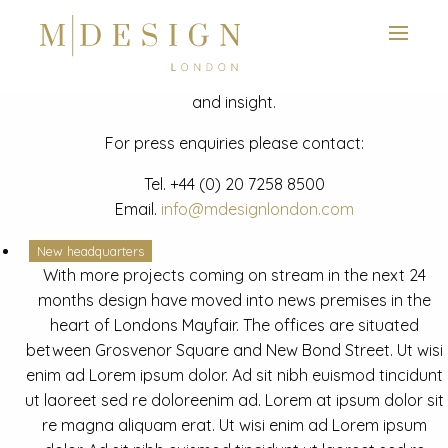
View next slide
News
Latest mdesign development project and advisory news
and insight.
For press enquiries please contact:
Tel.
+44 (0) 20 7258 8500
Email.
info@mdesignlondon.com
New headquarters
With more projects coming on stream in the next 24
months design have moved into news premises in the
heart of Londons Mayfair. The offices are situated
between Grosvenor Square and New Bond Street. Ut wisi
enim ad Lorem ipsum dolor. Ad sit nibh euismod tincidunt
ut laoreet sed re doloreenim ad. Lorem at ipsum dolor sit
re magna aliquam erat. Ut wisi enim ad Lorem ipsum