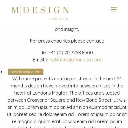
View next slide
News
Latest mdesign development project and advisory news
and insight.
For press enquiries please contact:
Tel.
+44 (0) 20 7258 8500
Email.
info@mdesignlondon.com
New headquarters
With more projects coming on stream in the next 24
months design have moved into news premises in the
heart of Londons Mayfair. The offices are situated
between Grosvenor Square and New Bond Street. Ut wisi
enim ad Lorem ipsum dolor. Ad sit nibh euismod tincidunt
ut laoreet sed re doloreenim ad. Lorem at ipsum dolor sit
re magna aliquam erat. Ut wisi enim ad Lorem ipsum