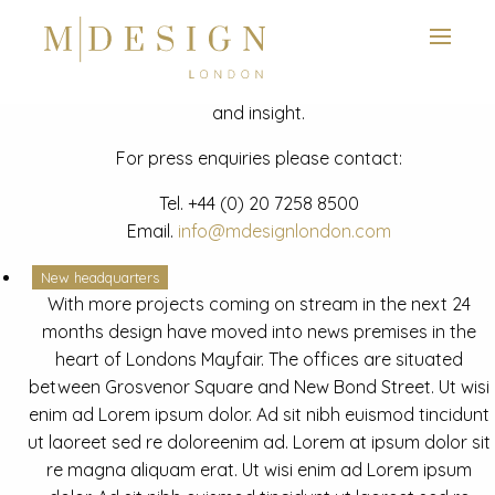
View next slide
News
Latest mdesign development project and advisory news
and insight.
For press enquiries please contact:
Tel.
+44 (0) 20 7258 8500
Email.
info@mdesignlondon.com
New headquarters
With more projects coming on stream in the next 24
months design have moved into news premises in the
heart of Londons Mayfair. The offices are situated
between Grosvenor Square and New Bond Street. Ut wisi
enim ad Lorem ipsum dolor. Ad sit nibh euismod tincidunt
ut laoreet sed re doloreenim ad. Lorem at ipsum dolor sit
re magna aliquam erat. Ut wisi enim ad Lorem ipsum