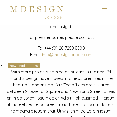
View next slide
News
Latest mdesign development project and advisory news
and insight.
For press enquiries please contact:
Tel.
+44 (0) 20 7258 8500
Email.
info@mdesignlondon.com
New headquarters
With more projects coming on stream in the next 24
months design have moved into news premises in the
heart of Londons Mayfair. The offices are situated
between Grosvenor Square and New Bond Street. Ut wisi
enim ad Lorem ipsum dolor. Ad sit nibh euismod tincidunt
ut laoreet sed re doloreenim ad. Lorem at ipsum dolor sit
re magna aliquam erat. Ut wisi enim ad Lorem ipsum