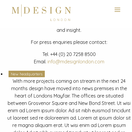
View next slide
News
Latest mdesign development project and advisory news
and insight.
For press enquiries please contact:
Tel.
+44 (0) 20 7258 8500
Email.
info@mdesignlondon.com
New headquarters
With more projects coming on stream in the next 24
months design have moved into news premises in the
heart of Londons Mayfair. The offices are situated
between Grosvenor Square and New Bond Street. Ut wisi
enim ad Lorem ipsum dolor. Ad sit nibh euismod tincidunt
ut laoreet sed re doloreenim ad. Lorem at ipsum dolor sit
re magna aliquam erat. Ut wisi enim ad Lorem ipsum