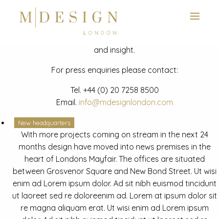
View next slide
News
Latest mdesign development project and advisory news
and insight.
For press enquiries please contact:
Tel.
+44 (0) 20 7258 8500
Email.
info@mdesignlondon.com
New headquarters
With more projects coming on stream in the next 24
months design have moved into news premises in the
heart of Londons Mayfair. The offices are situated
between Grosvenor Square and New Bond Street. Ut wisi
enim ad Lorem ipsum dolor. Ad sit nibh euismod tincidunt
ut laoreet sed re doloreenim ad. Lorem at ipsum dolor sit
re magna aliquam erat. Ut wisi enim ad Lorem ipsum