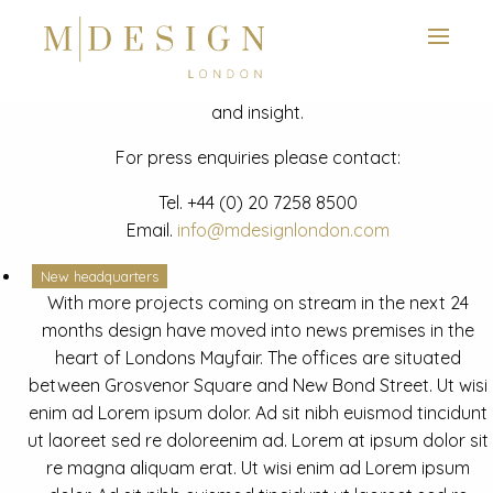
View next slide
News
Latest mdesign development project and advisory news
and insight.
For press enquiries please contact:
Tel.
+44 (0) 20 7258 8500
Email.
info@mdesignlondon.com
New headquarters
With more projects coming on stream in the next 24
months design have moved into news premises in the
heart of Londons Mayfair. The offices are situated
between Grosvenor Square and New Bond Street. Ut wisi
enim ad Lorem ipsum dolor. Ad sit nibh euismod tincidunt
ut laoreet sed re doloreenim ad. Lorem at ipsum dolor sit
re magna aliquam erat. Ut wisi enim ad Lorem ipsum