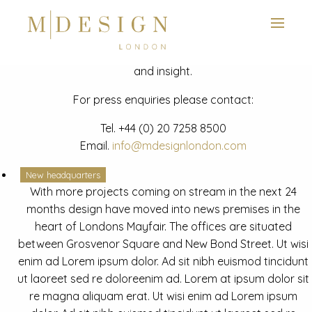
View next slide
News
Latest mdesign development project and advisory news
and insight.
For press enquiries please contact:
Tel.
+44 (0) 20 7258 8500
Email.
info@mdesignlondon.com
New headquarters
With more projects coming on stream in the next 24
months design have moved into news premises in the
heart of Londons Mayfair. The offices are situated
between Grosvenor Square and New Bond Street. Ut wisi
enim ad Lorem ipsum dolor. Ad sit nibh euismod tincidunt
ut laoreet sed re doloreenim ad. Lorem at ipsum dolor sit
re magna aliquam erat. Ut wisi enim ad Lorem ipsum