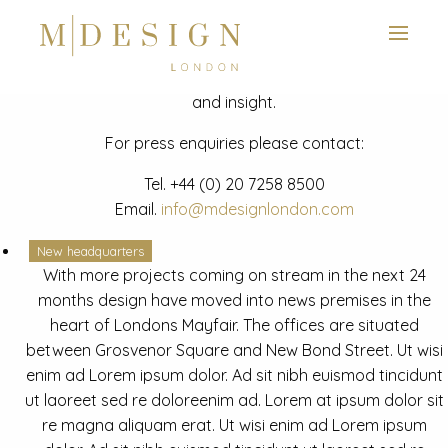
View next slide
News
Latest mdesign development project and advisory news
and insight.
For press enquiries please contact:
Tel.
+44 (0) 20 7258 8500
Email.
info@mdesignlondon.com
New headquarters
With more projects coming on stream in the next 24
months design have moved into news premises in the
heart of Londons Mayfair. The offices are situated
between Grosvenor Square and New Bond Street. Ut wisi
enim ad Lorem ipsum dolor. Ad sit nibh euismod tincidunt
ut laoreet sed re doloreenim ad. Lorem at ipsum dolor sit
re magna aliquam erat. Ut wisi enim ad Lorem ipsum