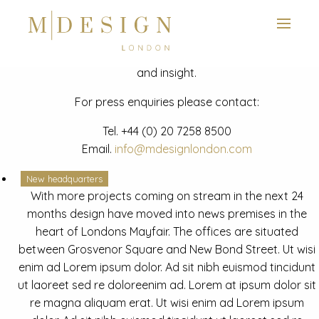
View next slide
News
Latest mdesign development project and advisory news
and insight.
For press enquiries please contact:
Tel.
+44 (0) 20 7258 8500
Email.
info@mdesignlondon.com
New headquarters
With more projects coming on stream in the next 24
months design have moved into news premises in the
heart of Londons Mayfair. The offices are situated
between Grosvenor Square and New Bond Street. Ut wisi
enim ad Lorem ipsum dolor. Ad sit nibh euismod tincidunt
ut laoreet sed re doloreenim ad. Lorem at ipsum dolor sit
re magna aliquam erat. Ut wisi enim ad Lorem ipsum