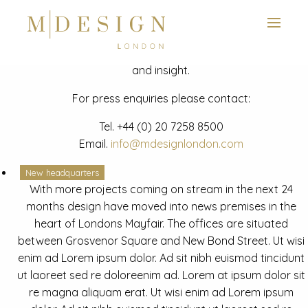
View next slide
News
Latest mdesign development project and advisory news
and insight.
For press enquiries please contact:
Tel.
+44 (0) 20 7258 8500
Email.
info@mdesignlondon.com
New headquarters
With more projects coming on stream in the next 24
months design have moved into news premises in the
heart of Londons Mayfair. The offices are situated
between Grosvenor Square and New Bond Street. Ut wisi
enim ad Lorem ipsum dolor. Ad sit nibh euismod tincidunt
ut laoreet sed re doloreenim ad. Lorem at ipsum dolor sit
re magna aliquam erat. Ut wisi enim ad Lorem ipsum