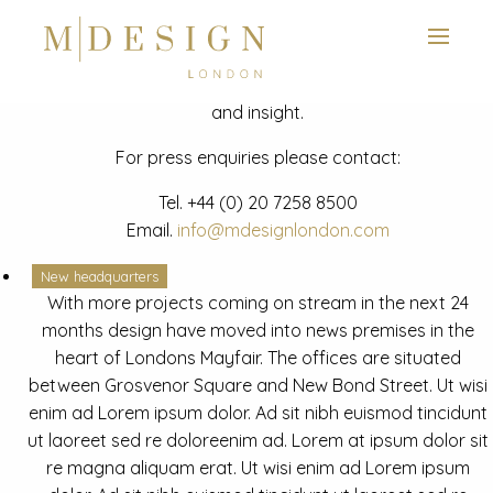
View next slide
News
Latest mdesign development project and advisory news
and insight.
For press enquiries please contact:
Tel.
+44 (0) 20 7258 8500
Email.
info@mdesignlondon.com
New headquarters
With more projects coming on stream in the next 24
months design have moved into news premises in the
heart of Londons Mayfair. The offices are situated
between Grosvenor Square and New Bond Street. Ut wisi
enim ad Lorem ipsum dolor. Ad sit nibh euismod tincidunt
ut laoreet sed re doloreenim ad. Lorem at ipsum dolor sit
re magna aliquam erat. Ut wisi enim ad Lorem ipsum