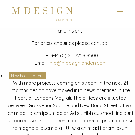
View next slide
News
Latest mdesign development project and advisory news
and insight.
For press enquiries please contact:
Tel.
+44 (0) 20 7258 8500
Email.
info@mdesignlondon.com
New headquarters
With more projects coming on stream in the next 24
months design have moved into news premises in the
heart of Londons Mayfair. The offices are situated
between Grosvenor Square and New Bond Street. Ut wisi
enim ad Lorem ipsum dolor. Ad sit nibh euismod tincidunt
ut laoreet sed re doloreenim ad. Lorem at ipsum dolor sit
re magna aliquam erat. Ut wisi enim ad Lorem ipsum