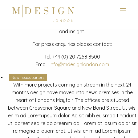
View next slide
News
Latest mdesign development project and advisory news
and insight.
For press enquiries please contact:
Tel.
+44 (0) 20 7258 8500
Email.
info@mdesignlondon.com
New headquarters
With more projects coming on stream in the next 24
months design have moved into news premises in the
heart of Londons Mayfair. The offices are situated
between Grosvenor Square and New Bond Street. Ut wisi
enim ad Lorem ipsum dolor. Ad sit nibh euismod tincidunt
ut laoreet sed re doloreenim ad. Lorem at ipsum dolor sit
re magna aliquam erat. Ut wisi enim ad Lorem ipsum