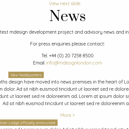
View next slide
News
test mdesign development project and advisory news and ins
For press enquiries please contact:
Tel.
+44 (0) 20 7258 8500
Email.
info@mdesignlondon.com
New headquarters
ths design have moved into news premises in the heart of L
dolor. Ad sit nibh euismod tincidunt ut laoreet sed re dolor
idunt ut laoreet sed re doloreenim ad. Lorem at ipsum dolor s
Ad sit nibh euismod tincidunt ut laoreet sed re doloreenim a
More >
ilner Lodge officially announced