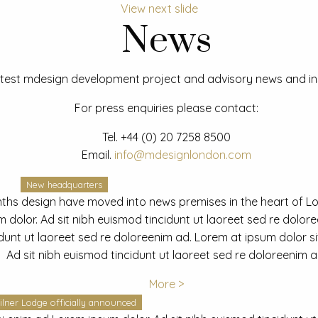
View next slide
News
test mdesign development project and advisory news and ins
For press enquiries please contact:
Tel.
+44 (0) 20 7258 8500
Email.
info@mdesignlondon.com
New headquarters
ths design have moved into news premises in the heart of L
dolor. Ad sit nibh euismod tincidunt ut laoreet sed re dolor
idunt ut laoreet sed re doloreenim ad. Lorem at ipsum dolor s
Ad sit nibh euismod tincidunt ut laoreet sed re doloreenim a
More >
ilner Lodge officially announced